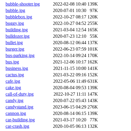
bubble-shooter.jpg
2022-02-08 10:40
139K
bubble.jpg
2020-07-01 10:30
97K
bubblebox.jpg
2022-10-27 08:17
120K
buggy.jpg
2022-10-27 04:52
255K
building.jpg
2021-03-04 12:54
165K
bulldozer.jpg
2020-07-23 12:10
55K
bullet.jpg
2020-08-12 06:44
137K
burger.jpg
2022-06-23 07:59
101K
bus-parking.jpg
2022-10-14 09:24
170K
bus.jpg
2021-12-06 10:17
162K
business.jpg
2021-11-15 10:00
141K
cactus.jpg
2021-03-22 09:16
152K
cafe.jpg
2022-05-06 11:49
631K
cake.jpg
2020-08-04 09:53
139K
call-of-duty.jpg
2022-10-27 11:11
147K
candy.jpg
2020-07-22 05:43
143K
candystand.jpg
2023-06-15 04:29
276K
cannon.jpg
2020-08-14 06:15
139K
car-building.jpg
2021-03-17 10:20
77K
car-crash.jpg
2020-10-05 06:13
132K