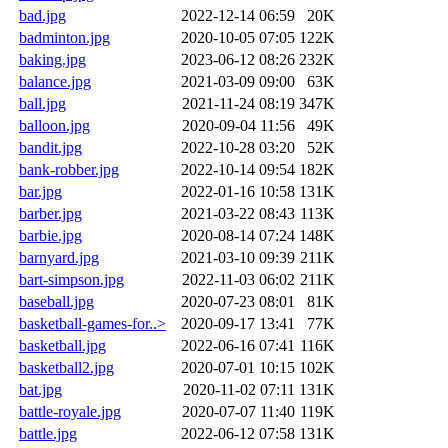
bad.jpg
2022-12-14 06:59
20K
badminton.jpg
2020-10-05 07:05
122K
baking.jpg
2023-06-12 08:26
232K
balance.jpg
2021-03-09 09:00
63K
ball.jpg
2021-11-24 08:19
347K
balloon.jpg
2020-09-04 11:56
49K
bandit.jpg
2022-10-28 03:20
52K
bank-robber.jpg
2022-10-14 09:54
182K
bar.jpg
2022-01-16 10:58
131K
barber.jpg
2021-03-22 08:43
113K
barbie.jpg
2020-08-14 07:24
148K
barnyard.jpg
2021-03-10 09:39
211K
bart-simpson.jpg
2022-11-03 06:02
211K
baseball.jpg
2020-07-23 08:01
81K
basketball-games-for..>
2020-09-17 13:41
77K
basketball.jpg
2022-06-16 07:41
116K
basketball2.jpg
2020-07-01 10:15
102K
bat.jpg
2020-11-02 07:11
131K
battle-royale.jpg
2020-07-07 11:40
119K
battle.jpg
2022-06-12 07:58
131K