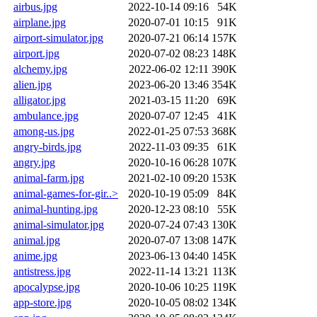
airbus.jpg
2022-10-14 09:16
54K
airplane.jpg
2020-07-01 10:15
91K
airport-simulator.jpg
2020-07-21 06:14
157K
airport.jpg
2020-07-02 08:23
148K
alchemy.jpg
2022-06-02 12:11
390K
alien.jpg
2023-06-20 13:46
354K
alligator.jpg
2021-03-15 11:20
69K
ambulance.jpg
2020-07-07 12:45
41K
among-us.jpg
2022-01-25 07:53
368K
angry-birds.jpg
2022-11-03 09:35
61K
angry.jpg
2020-10-16 06:28
107K
animal-farm.jpg
2021-02-10 09:20
153K
animal-games-for-gir..>
2020-10-19 05:09
84K
animal-hunting.jpg
2020-12-23 08:10
55K
animal-simulator.jpg
2020-07-24 07:43
130K
animal.jpg
2020-07-07 13:08
147K
anime.jpg
2023-06-13 04:40
145K
antistress.jpg
2022-11-14 13:21
113K
apocalypse.jpg
2020-10-06 10:25
119K
app-store.jpg
2020-10-05 08:02
134K