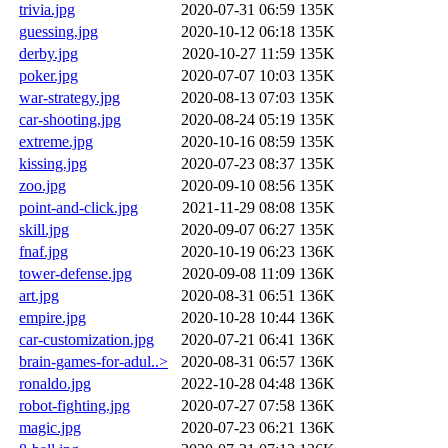
trivia.jpg
2020-07-31 06:59
135K
guessing.jpg
2020-10-12 06:18
135K
derby.jpg
2020-10-27 11:59
135K
poker.jpg
2020-07-07 10:03
135K
war-strategy.jpg
2020-08-13 07:03
135K
car-shooting.jpg
2020-08-24 05:19
135K
extreme.jpg
2020-10-16 08:59
135K
kissing.jpg
2020-07-23 08:37
135K
zoo.jpg
2020-09-10 08:56
135K
point-and-click.jpg
2021-11-29 08:08
135K
skill.jpg
2020-09-07 06:27
135K
fnaf.jpg
2020-10-19 06:23
136K
tower-defense.jpg
2020-09-08 11:09
136K
art.jpg
2020-08-31 06:51
136K
empire.jpg
2020-10-28 10:44
136K
car-customization.jpg
2020-07-21 06:41
136K
brain-games-for-adul..>
2020-08-31 06:57
136K
ronaldo.jpg
2022-10-28 04:48
136K
robot-fighting.jpg
2020-07-27 07:58
136K
magic.jpg
2020-07-23 06:21
136K