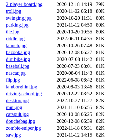
2-player-board.jpg
2020-12-18 14:19
79K
troll.jpg
2020-11-02 06:18
80K
swinging.jpg
2020-10-20 11:31
80K
parking.jpg
2021-11-12 04:50
80K
tile.jpg
2020-10-20 10:55
80K
riddle.jpg
2022-06-11 04:35
81K
launch.jpg
2020-10-26 07:48
81K
bazooka.jpg
2020-12-08 06:27
81K
dirt-bike.jpg
2020-07-08 11:42
81K
baseball.jpg
2020-07-23 08:01
81K
nascar.jpg
2020-08-04 11:43
81K
flip.jpg
2022-06-08 06:42
81K
lamborghini.jpg
2020-08-03 13:46
81K
driving-school.jpg
2020-12-22 08:52
81K
desktop.jpg
2022-10-27 11:27
82K
mini.jpg
2021-11-10 06:55
82K
catapult.jpg
2020-10-08 06:25
82K
douchebag.jpg
2020-12-08 06:39
82K
zombie-sniper.jpg
2022-11-18 05:31
82K
saw.jpg
2021-11-12 14:15
82K