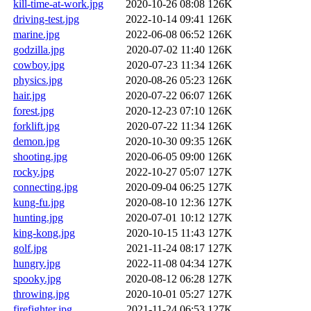
kill-time-at-work.jpg
2020-10-26 08:08
126K
driving-test.jpg
2022-10-14 09:41
126K
marine.jpg
2022-06-08 06:52
126K
godzilla.jpg
2020-07-02 11:40
126K
cowboy.jpg
2020-07-23 11:34
126K
physics.jpg
2020-08-26 05:23
126K
hair.jpg
2020-07-22 06:07
126K
forest.jpg
2020-12-23 07:10
126K
forklift.jpg
2020-07-22 11:34
126K
demon.jpg
2020-10-30 09:35
126K
shooting.jpg
2020-06-05 09:00
126K
rocky.jpg
2022-10-27 05:07
127K
connecting.jpg
2020-09-04 06:25
127K
kung-fu.jpg
2020-08-10 12:36
127K
hunting.jpg
2020-07-01 10:12
127K
king-kong.jpg
2020-10-15 11:43
127K
golf.jpg
2021-11-24 08:17
127K
hungry.jpg
2022-11-08 04:34
127K
spooky.jpg
2020-08-12 06:28
127K
throwing.jpg
2020-10-01 05:27
127K
firefighter.jpg
2021-11-24 06:53
127K