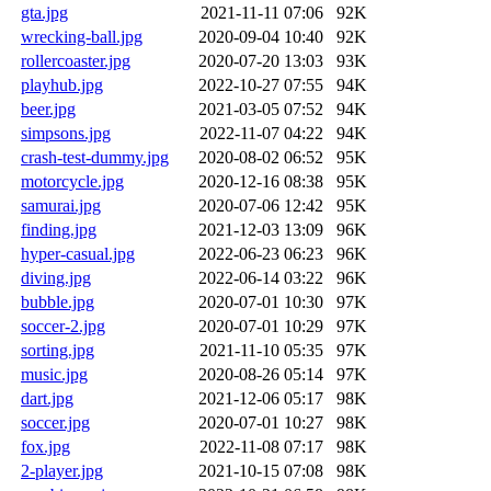
gta.jpg
2021-11-11 07:06
92K
wrecking-ball.jpg
2020-09-04 10:40
92K
rollercoaster.jpg
2020-07-20 13:03
93K
playhub.jpg
2022-10-27 07:55
94K
beer.jpg
2021-03-05 07:52
94K
simpsons.jpg
2022-11-07 04:22
94K
crash-test-dummy.jpg
2020-08-02 06:52
95K
motorcycle.jpg
2020-12-16 08:38
95K
samurai.jpg
2020-07-06 12:42
95K
finding.jpg
2021-12-03 13:09
96K
hyper-casual.jpg
2022-06-23 06:23
96K
diving.jpg
2022-06-14 03:22
96K
bubble.jpg
2020-07-01 10:30
97K
soccer-2.jpg
2020-07-01 10:29
97K
sorting.jpg
2021-11-10 05:35
97K
music.jpg
2020-08-26 05:14
97K
dart.jpg
2021-12-06 05:17
98K
soccer.jpg
2020-07-01 10:27
98K
fox.jpg
2022-11-08 07:17
98K
2-player.jpg
2021-10-15 07:08
98K