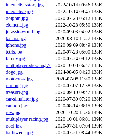
interactive-story.jpg
2022-10-14 09:46
138K
interactive.jpg
2022-10-14 09:45
138K
dolphin.jpg
2020-07-23 05:12
138K
element.jpg
2022-10-28 05:50
138K
jurassic-world.jpg
2020-09-03 04:02
138K
katana.jpg
2020-08-10 11:27
138K
iphone.jpg
2020-09-09 08:49
138K
tetris.jpg
2020-07-28 05:00
138K
family.jpg
2020-07-24 09:12
138K
multiplayer-shooting..>
2020-10-08 06:47
138K
doge.jpg
2024-08-05 04:29
138K
motocross.jpg
2020-07-08 11:40
138K
running.jpg
2020-07-07 12:38
138K
treasure.jpg
2020-09-10 09:47
138K
car-simulator.jpg
2020-07-30 07:20
138K
cannon.jpg
2020-08-14 06:15
139K
row.jpg
2020-10-20 11:36
139K
multiplayer-racing.jpg
2020-10-01 06:01
139K
pool.jpg
2020-07-31 07:04
139K
halloween.jpg
2020-07-21 08:44
139K