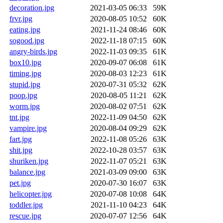
decoration.jpg
2021-03-05 06:33
59K
frvr.jpg
2020-08-05 10:52
60K
eating.jpg
2021-11-24 08:46
60K
sogood.jpg
2022-11-18 07:15
60K
angry-birds.jpg
2022-11-03 09:35
61K
box10.jpg
2020-09-07 06:08
61K
timing.jpg
2020-08-03 12:23
61K
stupid.jpg
2020-07-31 05:32
62K
poop.jpg
2020-08-05 11:21
62K
worm.jpg
2020-08-02 07:51
62K
tnt.jpg
2022-11-09 04:50
62K
vampire.jpg
2020-08-04 09:29
62K
fart.jpg
2022-11-08 05:26
63K
shit.jpg
2022-10-28 03:57
63K
shuriken.jpg
2022-11-07 05:21
63K
balance.jpg
2021-03-09 09:00
63K
pet.jpg
2020-07-30 16:07
63K
helicopter.jpg
2020-07-08 10:08
64K
toddler.jpg
2021-11-10 04:23
64K
rescue.jpg
2020-07-07 12:56
64K